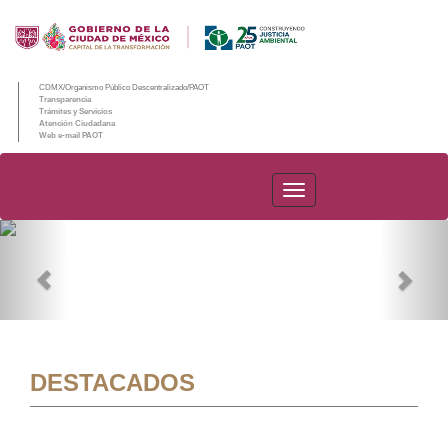
CDMX/Organismo Público Descentralizado/PAOT
Transparencia
Trámites y Servicios
Atención Ciudadana
Web e-mail PAOT
PAOT
Previous
Nex
DESTACADOS