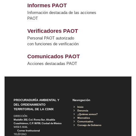
Informes PAOT
Información destacada de las acciones
PAOT
Verificadores PAOT
Personal PAOT autorizado
con funciones de verificación
Comunicados PAOT
Acciones destacadas PAOT
PROCURADURÍA AMBIENTAL Y
Navegación
DEL ORDENAMIENTO
Inicio
TERRITORIAL DE LA CDMX
Denuncia
¿Quiénes somos?
DIRECCIÓN
Micrositios
Medellín 202, Col. Roma Sur, Alcaldía
Comunicados
Cuauhtémoc, C.P. 06700, Ciudad de México
Consejo de Gobierno
WEB E-MAIL
Correo Institucional
TELÉFONO