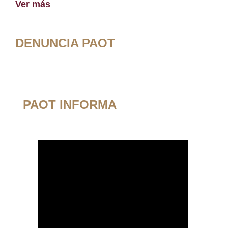
Ver más
DENUNCIA PAOT
PAOT INFORMA