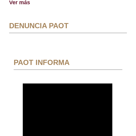
Ver más
DENUNCIA PAOT
PAOT INFORMA