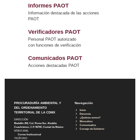
Informes PAOT
Información destacada de las acciones
PAOT
Verificadores PAOT
Personal PAOT autorizado
con funciones de verificación
Comunicados PAOT
Acciones destacadas PAOT
PROCURADURÍA AMBIENTAL Y
Navegación
DEL ORDENAMIENTO
Inicio
TERRITORIAL DE LA CDMX
Denuncia
¿Quiénes somos?
DIRECCIÓN
Micrositios
Medellín 202, Col. Roma Sur, Alcaldía
Comunicados
Cuauhtémoc, C.P. 06700, Ciudad de México
Consejo de Gobierno
WEB E-MAIL
Correo Institucional
TELÉFONO