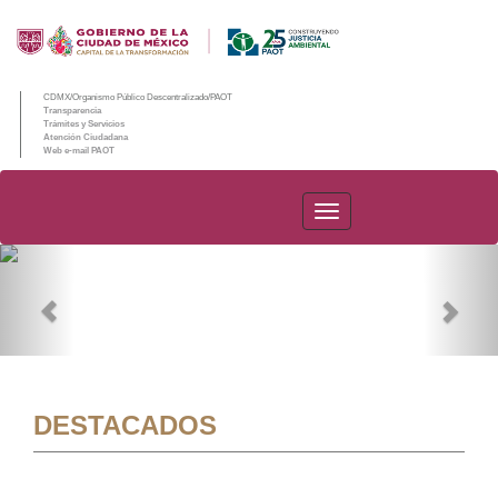
CDMX/Organismo Público Descentralizado/PAOT
Transparencia
Trámites y Servicios
Atención Ciudadana
Web e-mail PAOT
PAOT
Previous
Nex
DESTACADOS