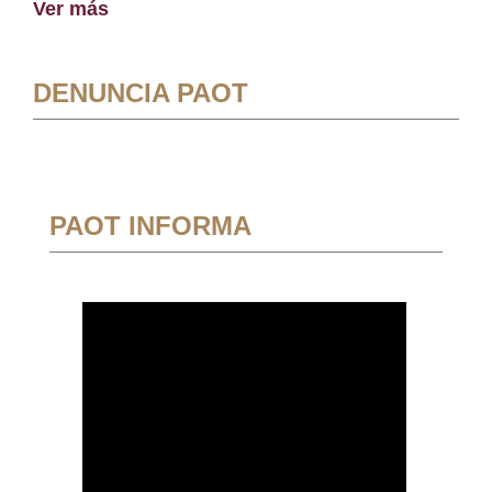
Ver más
DENUNCIA PAOT
PAOT INFORMA