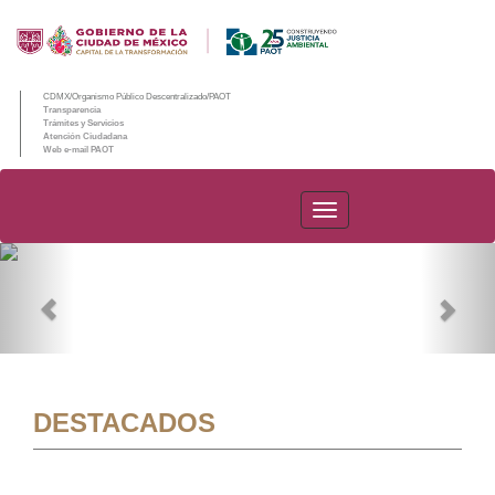
CDMX/Organismo Público Descentralizado/PAOT
Transparencia
Trámites y Servicios
Atención Ciudadana
Web e-mail PAOT
PAOT
Previous
Nex
DESTACADOS