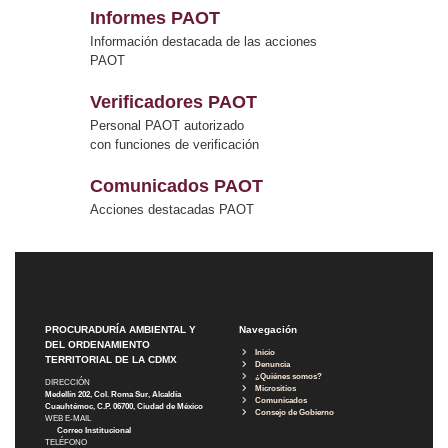
Informes PAOT
Información destacada de las acciones
PAOT
Verificadores PAOT
Personal PAOT autorizado
con funciones de verificación
Comunicados PAOT
Acciones destacadas PAOT
PROCURADURÍA AMBIENTAL Y
Navegación
DEL ORDENAMIENTO
Inicio
TERRITORIAL DE LA CDMX
Denuncia
¿Quiénes somos?
DIRECCIÓN
Micrositios
Medellín 202, Col. Roma Sur, Alcaldía
Comunicados
Cuauhtémoc, C.P. 06700, Ciudad de México
Consejo de Gobierno
WEB E-MAIL
Correo Institucional
TELÉFONO