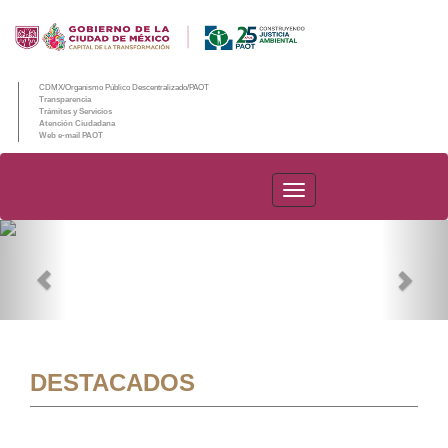
CDMX/Organismo Público Descentralizado/PAOT
Transparencia
Trámites y Servicios
Atención Ciudadana
Web e-mail PAOT
PAOT
Previous
Nex
DESTACADOS