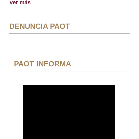
Ver más
DENUNCIA PAOT
PAOT INFORMA