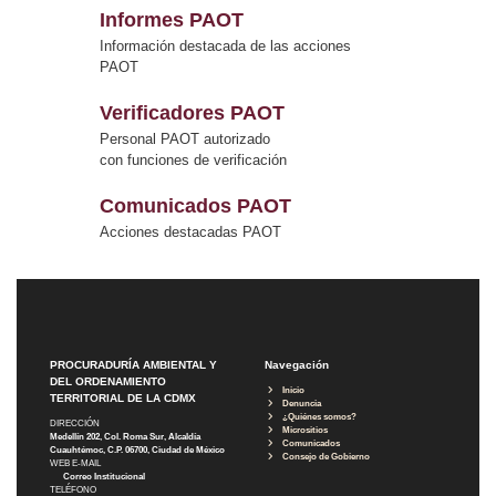
Informes PAOT
Información destacada de las acciones
PAOT
Verificadores PAOT
Personal PAOT autorizado
con funciones de verificación
Comunicados PAOT
Acciones destacadas PAOT
PROCURADURÍA AMBIENTAL Y
Navegación
DEL ORDENAMIENTO
Inicio
TERRITORIAL DE LA CDMX
Denuncia
¿Quiénes somos?
DIRECCIÓN
Micrositios
Medellín 202, Col. Roma Sur, Alcaldía
Comunicados
Cuauhtémoc, C.P. 06700, Ciudad de México
Consejo de Gobierno
WEB E-MAIL
Correo Institucional
TELÉFONO