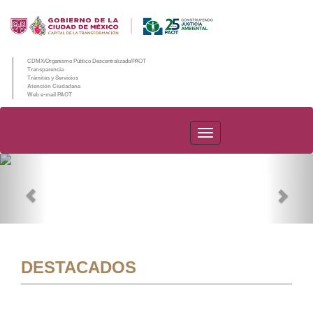
CDMX/Organismo Público Descentralizado/PAOT
Transparencia
Trámites y Servicios
Atención Ciudadana
Web e-mail PAOT
PAOT
Previous
Nex
DESTACADOS