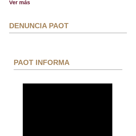
Ver más
DENUNCIA PAOT
PAOT INFORMA