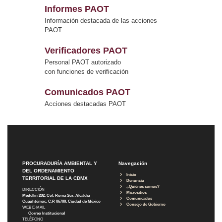
Informes PAOT
Información destacada de las acciones
PAOT
Verificadores PAOT
Personal PAOT autorizado
con funciones de verificación
Comunicados PAOT
Acciones destacadas PAOT
PROCURADURÍA AMBIENTAL Y
Navegación
DEL ORDENAMIENTO
Inicio
TERRITORIAL DE LA CDMX
Denuncia
¿Quiénes somos?
DIRECCIÓN
Micrositios
Medellín 202, Col. Roma Sur, Alcaldía
Comunicados
Cuauhtémoc, C.P. 06700, Ciudad de México
Consejo de Gobierno
WEB E-MAIL
Correo Institucional
TELÉFONO