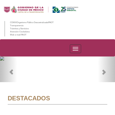
CDMX/Organismo Público Descentralizado/PAOT
Transparencia
Trámites y Servicios
Atención Ciudadana
Web e-mail PAOT
PAOT
Previous
Nex
DESTACADOS