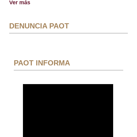
Ver más
DENUNCIA PAOT
PAOT INFORMA