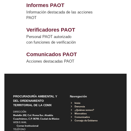
Informes PAOT
Información destacada de las acciones
PAOT
Verificadores PAOT
Personal PAOT autorizado
con funciones de verificación
Comunicados PAOT
Acciones destacadas PAOT
PROCURADURÍA AMBIENTAL Y
Navegación
DEL ORDENAMIENTO
Inicio
TERRITORIAL DE LA CDMX
Denuncia
¿Quiénes somos?
DIRECCIÓN
Micrositios
Medellín 202, Col. Roma Sur, Alcaldía
Comunicados
Cuauhtémoc, C.P. 06700, Ciudad de México
Consejo de Gobierno
WEB E-MAIL
Correo Institucional
TELÉFONO