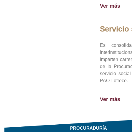
Ver más
Servicio 
Es consolid
interinstituci
imparten carre
de la Procura
servicio socia
PAOT ofrece.
Ver más
PROCURADURÍA