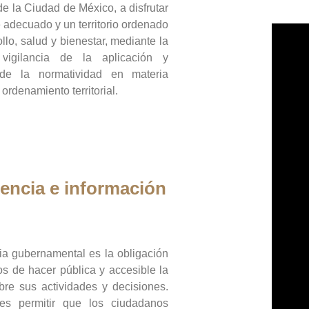
de la Ciudad de México, a disfrutar
 adecuado y un territorio ordenado
llo, salud y bienestar, mediante la
vigilancia de la aplicación y
 de la normatividad en materia
 ordenamiento territorial.
encia e información
ia gubernamental es la obligación
os de hacer pública y accesible la
bre sus actividades y decisiones.
es permitir que los ciudadanos