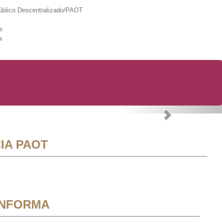
lico Descentralizado/PAOT
s
a
Next
IA PAOT
INFORMA