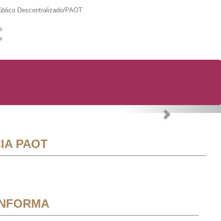
lico Descentralizado/PAOT
s
a
Next
IA PAOT
INFORMA