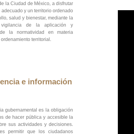
de la Ciudad de México, a disfrutar
 adecuado y un territorio ordenado
llo, salud y bienestar, mediante la
vigilancia de la aplicación y
 de la normatividad en materia
 ordenamiento territorial.
encia e información
ia gubernamental es la obligación
os de hacer pública y accesible la
bre sus actividades y decisiones.
es permitir que los ciudadanos