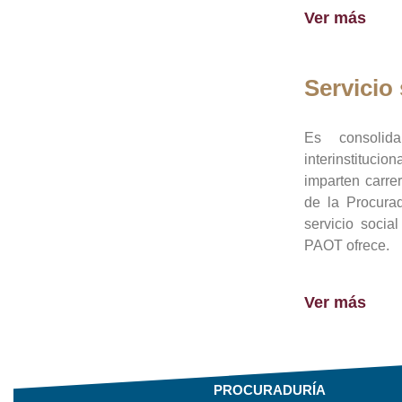
Ver más
Servicio 
Es consolid
interinstituci
imparten carre
de la Procura
servicio socia
PAOT ofrece.
Ver más
PROCURADURÍA