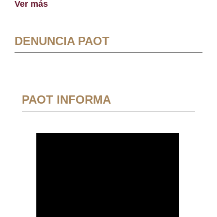
Ver más
DENUNCIA PAOT
PAOT INFORMA