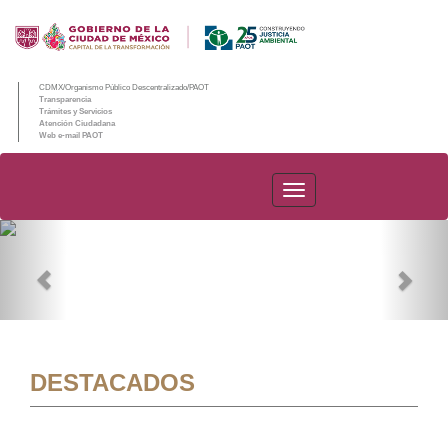
CDMX/Organismo Público Descentralizado/PAOT
Transparencia
Trámites y Servicios
Atención Ciudadana
Web e-mail PAOT
PAOT
Previous
Nex
DESTACADOS