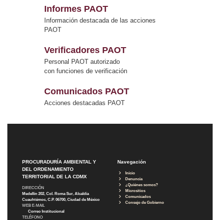
Informes PAOT
Información destacada de las acciones
PAOT
Verificadores PAOT
Personal PAOT autorizado
con funciones de verificación
Comunicados PAOT
Acciones destacadas PAOT
PROCURADURÍA AMBIENTAL Y
Navegación
DEL ORDENAMIENTO
Inicio
TERRITORIAL DE LA CDMX
Denuncia
¿Quiénes somos?
DIRECCIÓN
Micrositios
Medellín 202, Col. Roma Sur, Alcaldía
Comunicados
Cuauhtémoc, C.P. 06700, Ciudad de México
Consejo de Gobierno
WEB E-MAIL
Correo Institucional
TELÉFONO