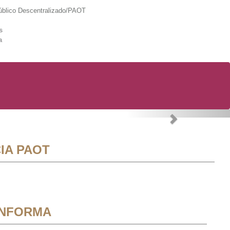
lico Descentralizado/PAOT
s
a
Next
IA PAOT
INFORMA