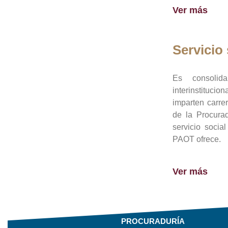
Ver más
Servicio 
Es consolid
interinstituci
imparten carre
de la Procura
servicio socia
PAOT ofrece.
Ver más
PROCURADURÍA