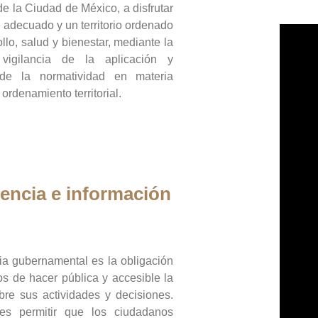
de la Ciudad de México, a disfrutar
 adecuado y un territorio ordenado
llo, salud y bienestar, mediante la
vigilancia de la aplicación y
 de la normatividad en materia
 ordenamiento territorial.
encia e información
ia gubernamental es la obligación
os de hacer pública y accesible la
bre sus actividades y decisiones.
es permitir que los ciudadanos