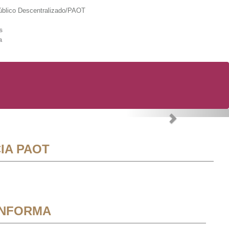
lico Descentralizado/PAOT
s
a
Next
IA PAOT
INFORMA