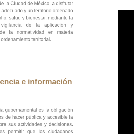
de la Ciudad de México, a disfrutar
 adecuado y un territorio ordenado
llo, salud y bienestar, mediante la
vigilancia de la aplicación y
 de la normatividad en materia
 ordenamiento territorial.
encia e información
ia gubernamental es la obligación
os de hacer pública y accesible la
bre sus actividades y decisiones.
es permitir que los ciudadanos