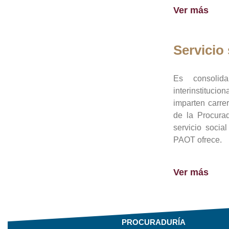
Ver más
Servicio 
Es consolid
interinstituci
imparten carre
de la Procura
servicio socia
PAOT ofrece.
Ver más
PROCURADURÍA