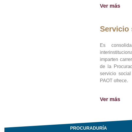
Ver más
Servicio 
Es consolid
interinstituci
imparten carre
de la Procura
servicio socia
PAOT ofrece.
Ver más
PROCURADURÍA