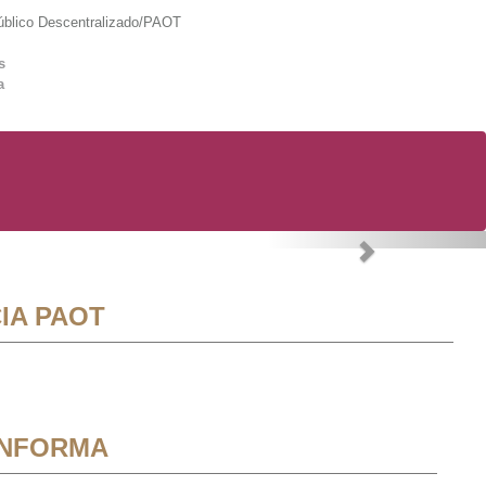
lico Descentralizado/PAOT
s
a
Next
IA PAOT
INFORMA