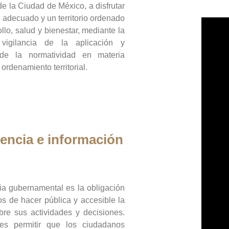
de la Ciudad de México, a disfrutar
 adecuado y un territorio ordenado
llo, salud y bienestar, mediante la
vigilancia de la aplicación y
 de la normatividad en materia
 ordenamiento territorial.
encia e información
ia gubernamental es la obligación
os de hacer pública y accesible la
bre sus actividades y decisiones.
es permitir que los ciudadanos