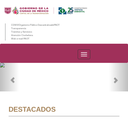
CDMX/Organismo Público Descentralizado/PAOT
Transparencia
Trámites y Servicios
Atención Ciudadana
Web e-mail PAOT
PAOT
Previous
Nex
DESTACADOS