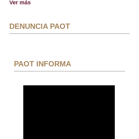
Ver más
DENUNCIA PAOT
PAOT INFORMA