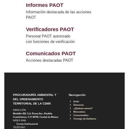
Informes PAOT
Información destacada de las acciones
PAOT
Verificadores PAOT
Personal PAOT autorizado
con funciones de verificación
Comunicados PAOT
Acciones destacadas PAOT
PROCURADURÍA AMBIENTAL Y
Navegación
DEL ORDENAMIENTO
Inicio
TERRITORIAL DE LA CDMX
Denuncia
¿Quiénes somos?
DIRECCIÓN
Micrositios
Medellín 202, Col. Roma Sur, Alcaldía
Comunicados
Cuauhtémoc, C.P. 06700, Ciudad de México
Consejo de Gobierno
WEB E-MAIL
Correo Institucional
TELÉFONO