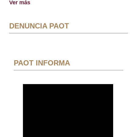
Ver más
DENUNCIA PAOT
PAOT INFORMA