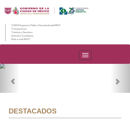
CDMX/Organismo Público Descentralizado/PAOT
Transparencia
Trámites y Servicios
Atención Ciudadana
Web e-mail PAOT
PAOT
Previous
Nex
DESTACADOS