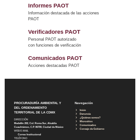
Informes PAOT
Información destacada de las acciones
PAOT
Verificadores PAOT
Personal PAOT autorizado
con funciones de verificación
Comunicados PAOT
Acciones destacadas PAOT
PROCURADURÍA AMBIENTAL Y
Navegación
DEL ORDENAMIENTO
Inicio
TERRITORIAL DE LA CDMX
Denuncia
¿Quiénes somos?
DIRECCIÓN
Micrositios
Medellín 202, Col. Roma Sur, Alcaldía
Comunicados
Cuauhtémoc, C.P. 06700, Ciudad de México
Consejo de Gobierno
WEB E-MAIL
Correo Institucional
TELÉFONO