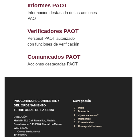
Informes PAOT
Información destacada de las acciones
PAOT
Verificadores PAOT
Personal PAOT autorizado
con funciones de verificación
Comunicados PAOT
Acciones destacadas PAOT
PROCURADURÍA AMBIENTAL Y
Navegación
DEL ORDENAMIENTO
Inicio
TERRITORIAL DE LA CDMX
Denuncia
¿Quiénes somos?
DIRECCIÓN
Micrositios
Medellín 202, Col. Roma Sur, Alcaldía
Comunicados
Cuauhtémoc, C.P. 06700, Ciudad de México
Consejo de Gobierno
WEB E-MAIL
Correo Institucional
TELÉFONO