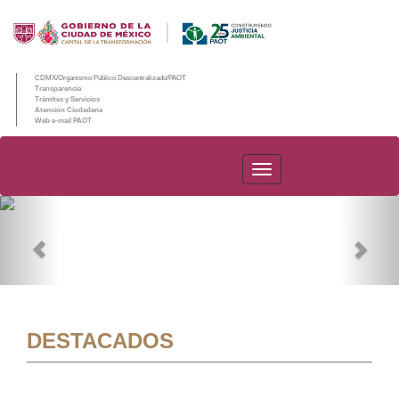
CDMX/Organismo Público Descentralizado/PAOT
Transparencia
Trámites y Servicios
Atención Ciudadana
Web e-mail PAOT
PAOT
Previous
Nex
DESTACADOS