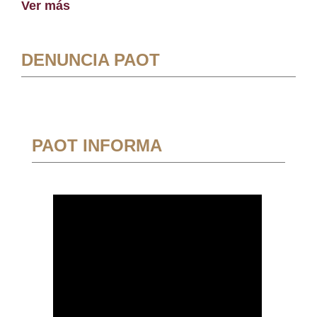
Ver más
DENUNCIA PAOT
PAOT INFORMA