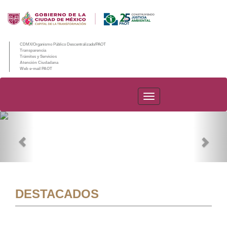
CDMX/Organismo Público Descentralizado/PAOT
Transparencia
Trámites y Servicios
Atención Ciudadana
Web e-mail PAOT
PAOT
Previous
Nex
DESTACADOS