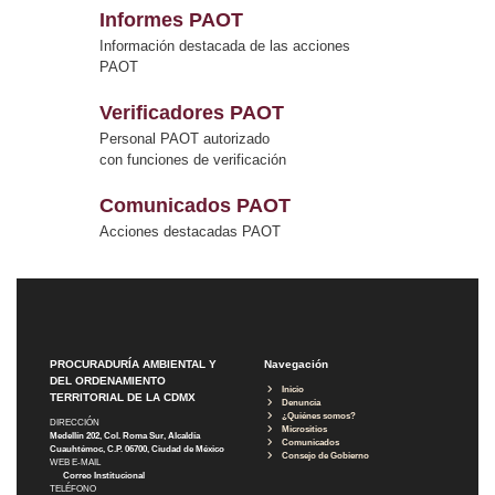
Informes PAOT
Información destacada de las acciones
PAOT
Verificadores PAOT
Personal PAOT autorizado
con funciones de verificación
Comunicados PAOT
Acciones destacadas PAOT
PROCURADURÍA AMBIENTAL Y
Navegación
DEL ORDENAMIENTO
Inicio
TERRITORIAL DE LA CDMX
Denuncia
¿Quiénes somos?
DIRECCIÓN
Micrositios
Medellín 202, Col. Roma Sur, Alcaldía
Comunicados
Cuauhtémoc, C.P. 06700, Ciudad de México
Consejo de Gobierno
WEB E-MAIL
Correo Institucional
TELÉFONO