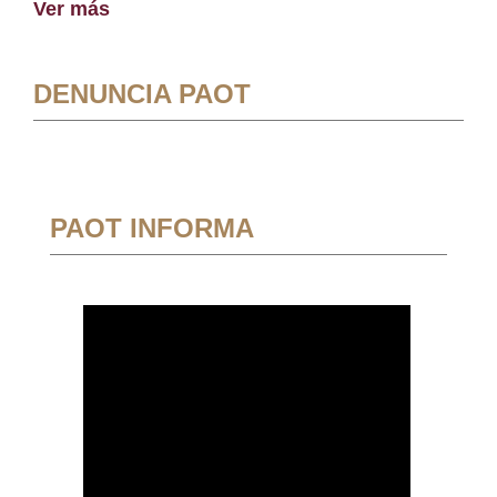
Ver más
DENUNCIA PAOT
PAOT INFORMA