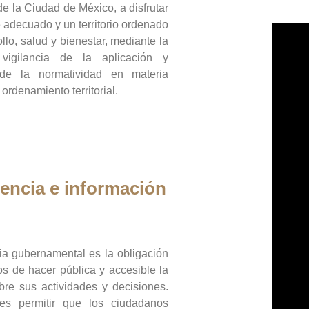
de la Ciudad de México, a disfrutar
 adecuado y un territorio ordenado
llo, salud y bienestar, mediante la
vigilancia de la aplicación y
 de la normatividad en materia
 ordenamiento territorial.
encia e información
ia gubernamental es la obligación
os de hacer pública y accesible la
bre sus actividades y decisiones.
es permitir que los ciudadanos