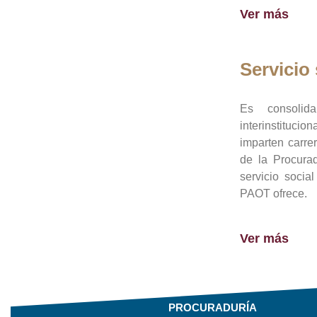
Ver más
Servicio 
Es consolid
interinstituci
imparten carre
de la Procura
servicio socia
PAOT ofrece.
Ver más
PROCURADURÍA