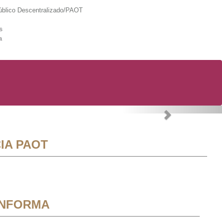
lico Descentralizado/PAOT
s
a
Next
IA PAOT
INFORMA