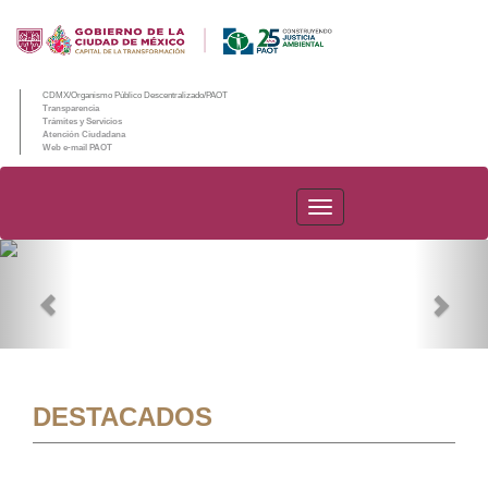
CDMX/Organismo Público Descentralizado/PAOT
Transparencia
Trámites y Servicios
Atención Ciudadana
Web e-mail PAOT
PAOT
Previous
Nex
DESTACADOS