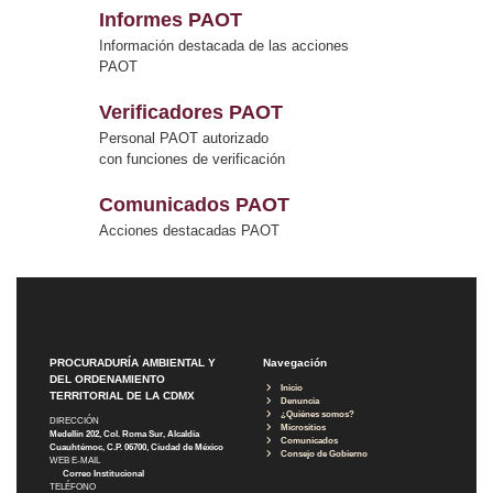
Informes PAOT
Información destacada de las acciones
PAOT
Verificadores PAOT
Personal PAOT autorizado
con funciones de verificación
Comunicados PAOT
Acciones destacadas PAOT
PROCURADURÍA AMBIENTAL Y
Navegación
DEL ORDENAMIENTO
Inicio
TERRITORIAL DE LA CDMX
Denuncia
¿Quiénes somos?
DIRECCIÓN
Micrositios
Medellín 202, Col. Roma Sur, Alcaldía
Comunicados
Cuauhtémoc, C.P. 06700, Ciudad de México
Consejo de Gobierno
WEB E-MAIL
Correo Institucional
TELÉFONO