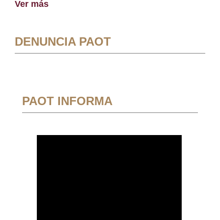
Ver más
DENUNCIA PAOT
PAOT INFORMA