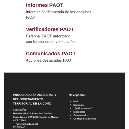
Informes PAOT
Información destacada de las acciones
PAOT
Verificadores PAOT
Personal PAOT autorizado
con funciones de verificación
Comunicados PAOT
Acciones destacadas PAOT
PROCURADURÍA AMBIENTAL Y
Navegación
DEL ORDENAMIENTO
Inicio
TERRITORIAL DE LA CDMX
Denuncia
¿Quiénes somos?
DIRECCIÓN
Micrositios
Medellín 202, Col. Roma Sur, Alcaldía
Comunicados
Cuauhtémoc, C.P. 06700, Ciudad de México
Consejo de Gobierno
WEB E-MAIL
Correo Institucional
TELÉFONO