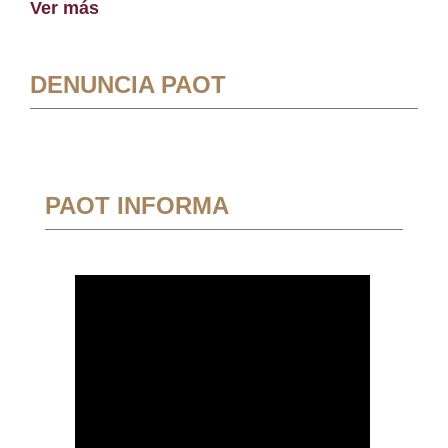
Ver más
DENUNCIA PAOT
PAOT INFORMA