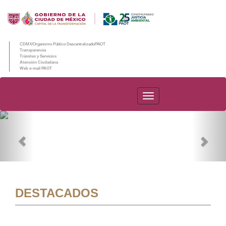
CDMX/Organismo Público Descentralizado/PAOT
Transparencia
Trámites y Servicios
Atención Ciudadana
Web e-mail PAOT
PAOT
Previous
Nex
DESTACADOS