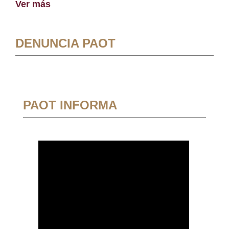
Ver más
DENUNCIA PAOT
PAOT INFORMA