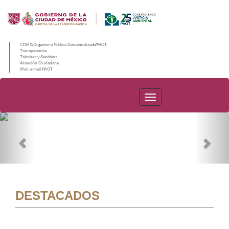
CDMX/Organismo Público Descentralizado/PAOT
Transparencia
Trámites y Servicios
Atención Ciudadana
Web e-mail PAOT
PAOT
Previous
Nex
DESTACADOS