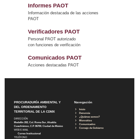
Informes PAOT
Información destacada de las acciones
PAOT
Verificadores PAOT
Personal PAOT autorizado
con funciones de verificación
Comunicados PAOT
Acciones destacadas PAOT
PROCURADURÍA AMBIENTAL Y
Navegación
DEL ORDENAMIENTO
Inicio
TERRITORIAL DE LA CDMX
Denuncia
¿Quiénes somos?
DIRECCIÓN
Micrositios
Medellín 202, Col. Roma Sur, Alcaldía
Comunicados
Cuauhtémoc, C.P. 06700, Ciudad de México
Consejo de Gobierno
WEB E-MAIL
Correo Institucional
TELÉFONO