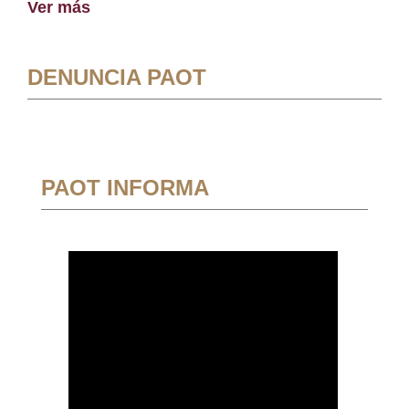
Ver más
DENUNCIA PAOT
PAOT INFORMA