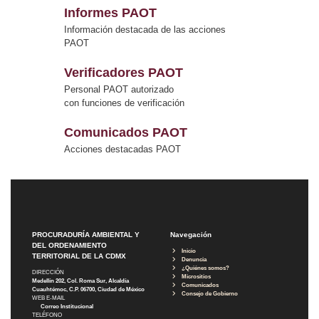
Informes PAOT
Información destacada de las acciones
PAOT
Verificadores PAOT
Personal PAOT autorizado
con funciones de verificación
Comunicados PAOT
Acciones destacadas PAOT
PROCURADURÍA AMBIENTAL Y
Navegación
DEL ORDENAMIENTO
Inicio
TERRITORIAL DE LA CDMX
Denuncia
¿Quiénes somos?
DIRECCIÓN
Micrositios
Medellín 202, Col. Roma Sur, Alcaldía
Comunicados
Cuauhtémoc, C.P. 06700, Ciudad de México
Consejo de Gobierno
WEB E-MAIL
Correo Institucional
TELÉFONO