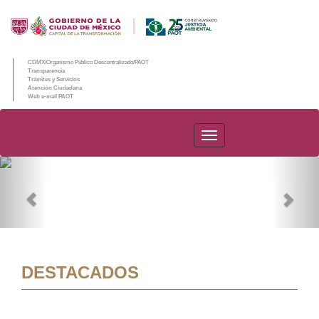
CDMX/Organismo Público Descentralizado/PAOT
Transparencia
Trámites y Servicios
Atención Ciudadana
Web e-mail PAOT
PAOT
Previous
Nex
DESTACADOS