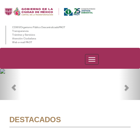
CDMX/Organismo Público Descentralizado/PAOT
Transparencia
Trámites y Servicios
Atención Ciudadana
Web e-mail PAOT
PAOT
Previous
Nex
DESTACADOS