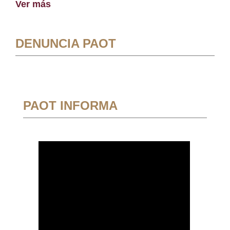
Ver más
DENUNCIA PAOT
PAOT INFORMA