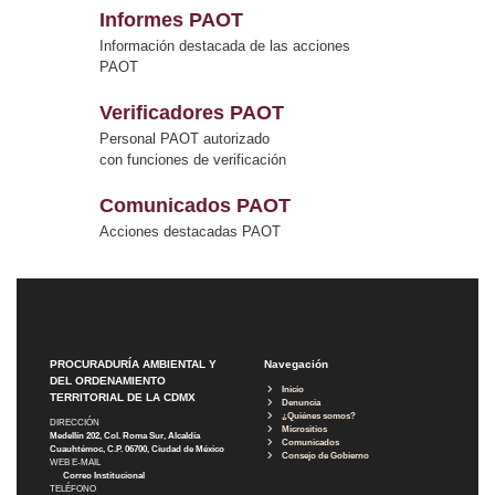
Informes PAOT
Información destacada de las acciones
PAOT
Verificadores PAOT
Personal PAOT autorizado
con funciones de verificación
Comunicados PAOT
Acciones destacadas PAOT
PROCURADURÍA AMBIENTAL Y
Navegación
DEL ORDENAMIENTO
Inicio
TERRITORIAL DE LA CDMX
Denuncia
¿Quiénes somos?
DIRECCIÓN
Micrositios
Medellín 202, Col. Roma Sur, Alcaldía
Comunicados
Cuauhtémoc, C.P. 06700, Ciudad de México
Consejo de Gobierno
WEB E-MAIL
Correo Institucional
TELÉFONO