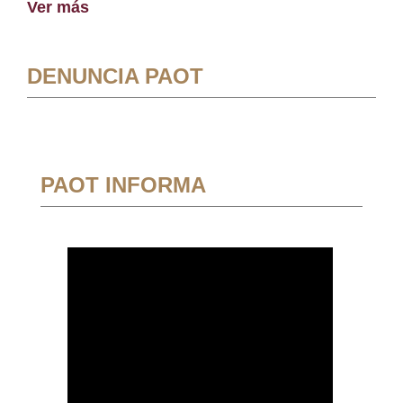
Ver más
DENUNCIA PAOT
PAOT INFORMA