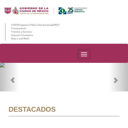
CDMX/Organismo Público Descentralizado/PAOT
Transparencia
Trámites y Servicios
Atención Ciudadana
Web e-mail PAOT
PAOT
Previous
Nex
DESTACADOS