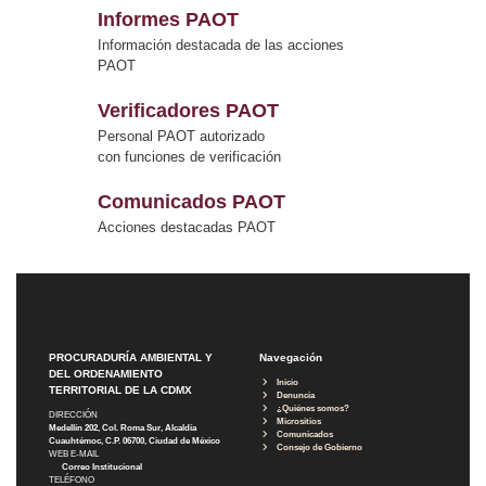
Informes PAOT
Información destacada de las acciones
PAOT
Verificadores PAOT
Personal PAOT autorizado
con funciones de verificación
Comunicados PAOT
Acciones destacadas PAOT
PROCURADURÍA AMBIENTAL Y
Navegación
DEL ORDENAMIENTO
Inicio
TERRITORIAL DE LA CDMX
Denuncia
¿Quiénes somos?
DIRECCIÓN
Micrositios
Medellín 202, Col. Roma Sur, Alcaldía
Comunicados
Cuauhtémoc, C.P. 06700, Ciudad de México
Consejo de Gobierno
WEB E-MAIL
Correo Institucional
TELÉFONO