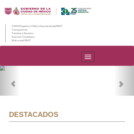
CDMX/Organismo Público Descentralizado/PAOT
Transparencia
Trámites y Servicios
Atención Ciudadana
Web e-mail PAOT
PAOT
Previous
Nex
DESTACADOS