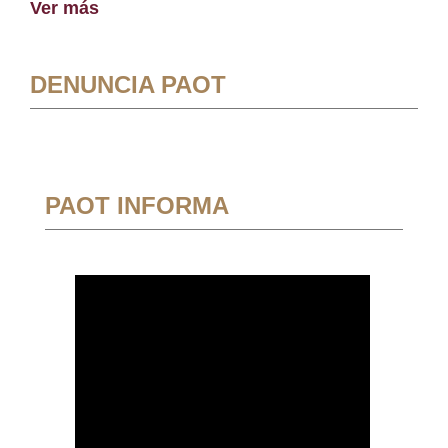
Ver más
DENUNCIA PAOT
PAOT INFORMA