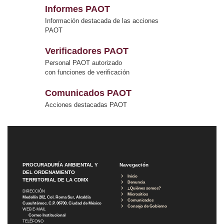
Informes PAOT
Información destacada de las acciones
PAOT
Verificadores PAOT
Personal PAOT autorizado
con funciones de verificación
Comunicados PAOT
Acciones destacadas PAOT
PROCURADURÍA AMBIENTAL Y
Navegación
DEL ORDENAMIENTO
Inicio
TERRITORIAL DE LA CDMX
Denuncia
¿Quiénes somos?
DIRECCIÓN
Micrositios
Medellín 202, Col. Roma Sur, Alcaldía
Comunicados
Cuauhtémoc, C.P. 06700, Ciudad de México
Consejo de Gobierno
WEB E-MAIL
Correo Institucional
TELÉFONO