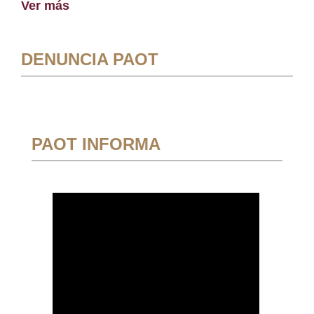
Ver más
DENUNCIA PAOT
PAOT INFORMA