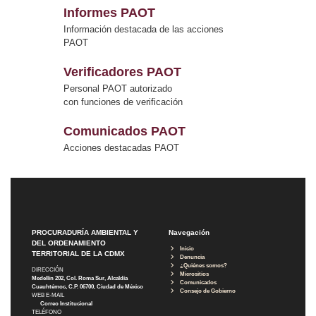
Informes PAOT
Información destacada de las acciones
PAOT
Verificadores PAOT
Personal PAOT autorizado
con funciones de verificación
Comunicados PAOT
Acciones destacadas PAOT
PROCURADURÍA AMBIENTAL Y
Navegación
DEL ORDENAMIENTO
Inicio
TERRITORIAL DE LA CDMX
Denuncia
¿Quiénes somos?
DIRECCIÓN
Micrositios
Medellín 202, Col. Roma Sur, Alcaldía
Comunicados
Cuauhtémoc, C.P. 06700, Ciudad de México
Consejo de Gobierno
WEB E-MAIL
Correo Institucional
TELÉFONO