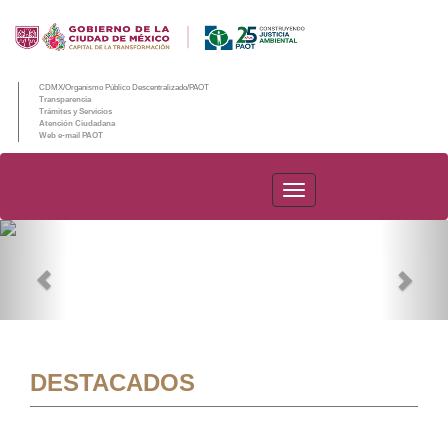
CDMX/Organismo Público Descentralizado/PAOT
Transparencia
Trámites y Servicios
Atención Ciudadana
Web e-mail PAOT
PAOT
Previous
Nex
DESTACADOS