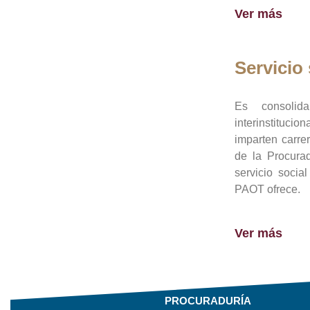
Ver más
Servicio 
Es consolid
interinstituci
imparten carre
de la Procura
servicio socia
PAOT ofrece.
Ver más
PROCURADURÍA