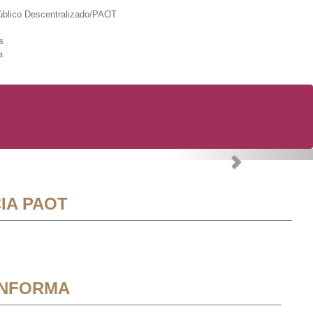
lico Descentralizado/PAOT
s
a
Next
IA PAOT
INFORMA