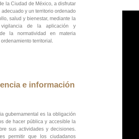
de la Ciudad de México, a disfrutar
 adecuado y un territorio ordenado
llo, salud y bienestar, mediante la
vigilancia de la aplicación y
 de la normatividad en materia
 ordenamiento territorial.
encia e información
ia gubernamental es la obligación
os de hacer pública y accesible la
bre sus actividades y decisiones.
es permitir que los ciudadanos