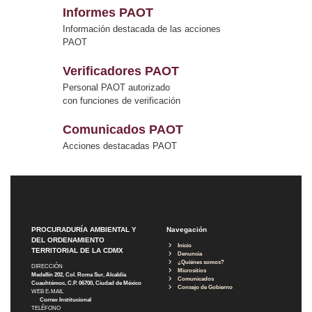
Informes PAOT
Información destacada de las acciones
PAOT
Verificadores PAOT
Personal PAOT autorizado
con funciones de verificación
Comunicados PAOT
Acciones destacadas PAOT
PROCURADURÍA AMBIENTAL Y
Navegación
DEL ORDENAMIENTO
Inicio
TERRITORIAL DE LA CDMX
Denuncia
¿Quiénes somos?
DIRECCIÓN
Micrositios
Medellín 202, Col. Roma Sur, Alcaldía
Comunicados
Cuauhtémoc, C.P. 06700, Ciudad de México
Consejo de Gobierno
WEB E-MAIL
Correo Institucional
TELÉFONO