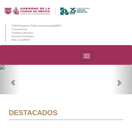
CDMX/Organismo Público Descentralizado/PAOT
Transparencia
Trámites y Servicios
Atención Ciudadana
Web e-mail PAOT
PAOT
Previous
Nex
DESTACADOS