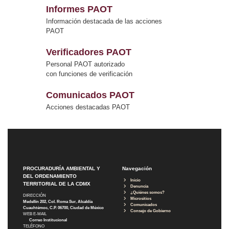
Informes PAOT
Información destacada de las acciones
PAOT
Verificadores PAOT
Personal PAOT autorizado
con funciones de verificación
Comunicados PAOT
Acciones destacadas PAOT
PROCURADURÍA AMBIENTAL Y
Navegación
DEL ORDENAMIENTO
Inicio
TERRITORIAL DE LA CDMX
Denuncia
¿Quiénes somos?
DIRECCIÓN
Micrositios
Medellín 202, Col. Roma Sur, Alcaldía
Comunicados
Cuauhtémoc, C.P. 06700, Ciudad de México
Consejo de Gobierno
WEB E-MAIL
Correo Institucional
TELÉFONO