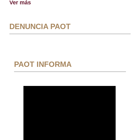
Ver más
DENUNCIA PAOT
PAOT INFORMA