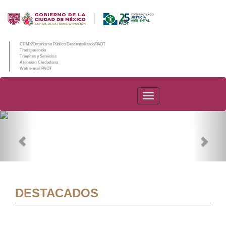
CDMX/Organismo Público Descentralizado/PAOT
Transparencia
Trámites y Servicios
Atención Ciudadana
Web e-mail PAOT
PAOT
Previous
Nex
DESTACADOS