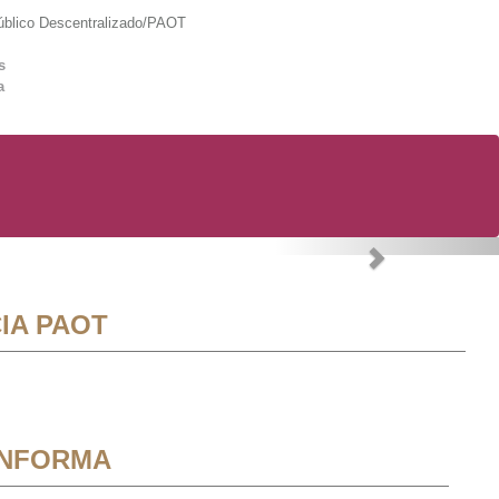
lico Descentralizado/PAOT
s
a
Next
IA PAOT
INFORMA