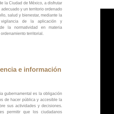
de la Ciudad de México, a disfrutar
 adecuado y un territorio ordenado
llo, salud y bienestar, mediante la
vigilancia de la aplicación y
 de la normatividad en materia
 ordenamiento territorial.
encia e información
ia gubernamental es la obligación
os de hacer pública y accesible la
bre sus actividades y decisiones.
es permitir que los ciudadanos