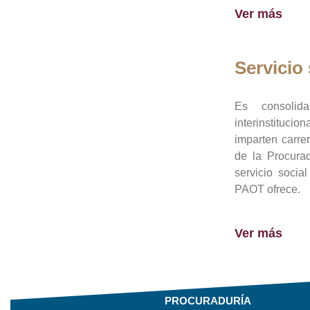
Ver más
Servicio 
Es consolid
interinstituci
imparten carre
de la Procura
servicio socia
PAOT ofrece.
Ver más
PROCURADURÍA