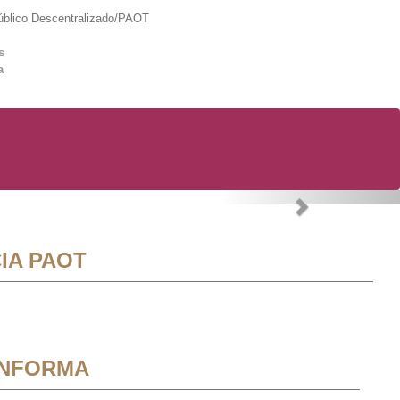
lico Descentralizado/PAOT
s
a
Next
IA PAOT
INFORMA