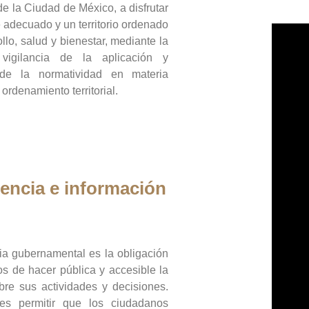
de la Ciudad de México, a disfrutar
 adecuado y un territorio ordenado
llo, salud y bienestar, mediante la
vigilancia de la aplicación y
 de la normatividad en materia
 ordenamiento territorial.
encia e información
ia gubernamental es la obligación
os de hacer pública y accesible la
bre sus actividades y decisiones.
es permitir que los ciudadanos