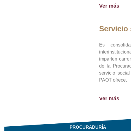
Ver más
Servicio 
Es consolid
interinstituci
imparten carre
de la Procura
servicio socia
PAOT ofrece.
Ver más
PROCURADURÍA