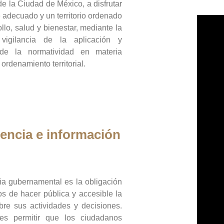
de la Ciudad de México, a disfrutar
 adecuado y un territorio ordenado
llo, salud y bienestar, mediante la
vigilancia de la aplicación y
 de la normatividad en materia
 ordenamiento territorial.
encia e información
ia gubernamental es la obligación
os de hacer pública y accesible la
bre sus actividades y decisiones.
es permitir que los ciudadanos