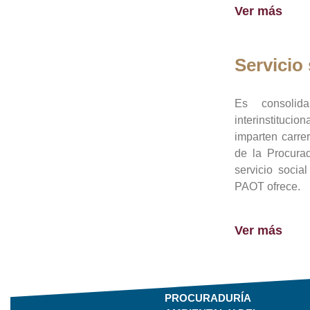
Ver más
Servicio 
Es consolid
interinstituci
imparten carre
de la Procura
servicio socia
PAOT ofrece.
Ver más
PROCURADURÍA