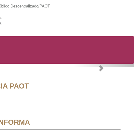
lico Descentralizado/PAOT
s
a
Next
IA PAOT
INFORMA