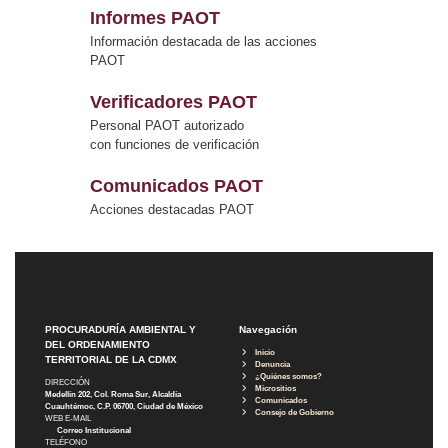
Informes PAOT
Información destacada de las acciones
PAOT
Verificadores PAOT
Personal PAOT autorizado
con funciones de verificación
Comunicados PAOT
Acciones destacadas PAOT
PROCURADURÍA AMBIENTAL Y
Navegación
DEL ORDENAMIENTO
Inicio
TERRITORIAL DE LA CDMX
Denuncia
¿Quiénes somos?
DIRECCIÓN
Micrositios
Medellín 202, Col. Roma Sur, Alcaldía
Comunicados
Cuauhtémoc, C.P. 06700, Ciudad de México
Consejo de Gobierno
WEB E-MAIL
Correo Institucional
TELÉFONO