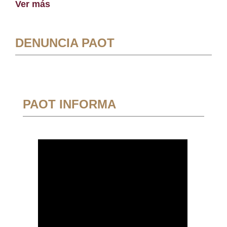
Ver más
DENUNCIA PAOT
PAOT INFORMA