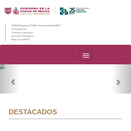
CDMX/Organismo Público Descentralizado/PAOT
Transparencia
Trámites y Servicios
Atención Ciudadana
Web e-mail PAOT
PAOT
Previous
Nex
DESTACADOS