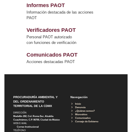
Informes PAOT
Información destacada de las acciones
PAOT
Verificadores PAOT
Personal PAOT autorizado
con funciones de verificación
Comunicados PAOT
Acciones destacadas PAOT
PROCURADURÍA AMBIENTAL Y
Navegación
DEL ORDENAMIENTO
Inicio
TERRITORIAL DE LA CDMX
Denuncia
¿Quiénes somos?
DIRECCIÓN
Micrositios
Medellín 202, Col. Roma Sur, Alcaldía
Comunicados
Cuauhtémoc, C.P. 06700, Ciudad de México
Consejo de Gobierno
WEB E-MAIL
Correo Institucional
TELÉFONO