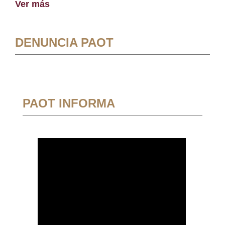
Ver más
DENUNCIA PAOT
PAOT INFORMA