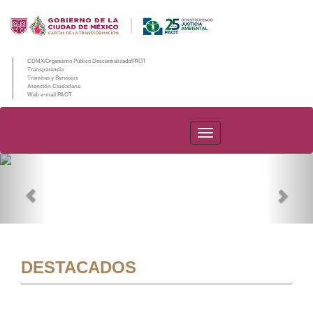
CDMX/Organismo Público Descentralizado/PAOT
Transparencia
Trámites y Servicios
Atención Ciudadana
Web e-mail PAOT
PAOT
Previous
Nex
DESTACADOS