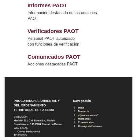
Informes PAOT
Información destacada de las acciones
PAOT
Verificadores PAOT
Personal PAOT autorizado
con funciones de verificación
Comunicados PAOT
Acciones destacadas PAOT
PROCURADURÍA AMBIENTAL Y
Navegación
DEL ORDENAMIENTO
Inicio
TERRITORIAL DE LA CDMX
Denuncia
¿Quiénes somos?
DIRECCIÓN
Micrositios
Medellín 202, Col. Roma Sur, Alcaldía
Comunicados
Cuauhtémoc, C.P. 06700, Ciudad de México
Consejo de Gobierno
WEB E-MAIL
Correo Institucional
TELÉFONO