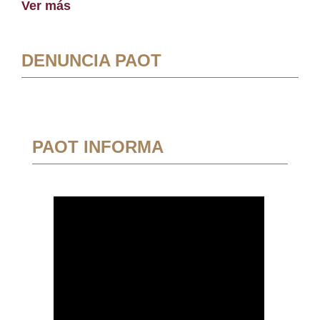
Ver más
DENUNCIA PAOT
PAOT INFORMA