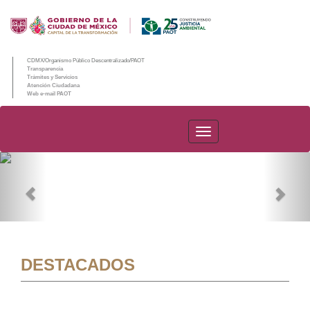
CDMX/Organismo Público Descentralizado/PAOT
Transparencia
Trámites y Servicios
Atención Ciudadana
Web e-mail PAOT
PAOT
Previous
Nex
DESTACADOS