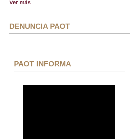
Ver más
DENUNCIA PAOT
PAOT INFORMA