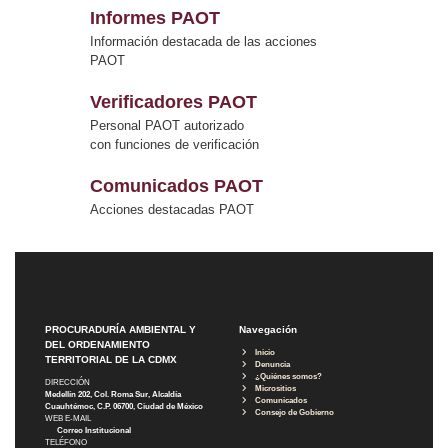
Informes PAOT
Información destacada de las acciones
PAOT
Verificadores PAOT
Personal PAOT autorizado
con funciones de verificación
Comunicados PAOT
Acciones destacadas PAOT
PROCURADURÍA AMBIENTAL Y
Navegación
DEL ORDENAMIENTO
Inicio
TERRITORIAL DE LA CDMX
Denuncia
¿Quiénes somos?
DIRECCIÓN
Micrositios
Medellín 202, Col. Roma Sur, Alcaldía
Comunicados
Cuauhtémoc, C.P. 06700, Ciudad de México
Consejo de Gobierno
WEB E-MAIL
Correo Institucional
TELÉFONO