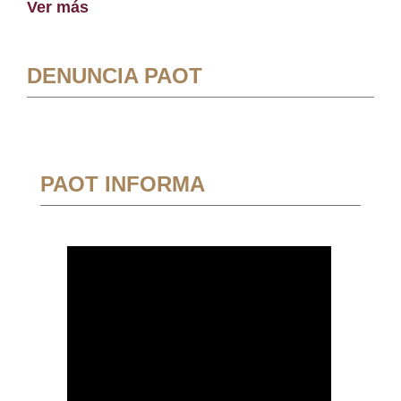
Ver más
DENUNCIA PAOT
PAOT INFORMA