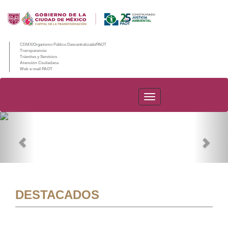
CDMX/Organismo Público Descentralizado/PAOT
Transparencia
Trámites y Servicios
Atención Ciudadana
Web e-mail PAOT
PAOT
Previous
Nex
DESTACADOS