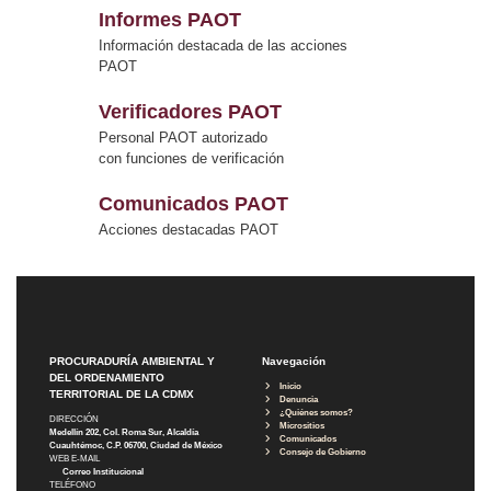
Informes PAOT
Información destacada de las acciones
PAOT
Verificadores PAOT
Personal PAOT autorizado
con funciones de verificación
Comunicados PAOT
Acciones destacadas PAOT
PROCURADURÍA AMBIENTAL Y
Navegación
DEL ORDENAMIENTO
Inicio
TERRITORIAL DE LA CDMX
Denuncia
¿Quiénes somos?
DIRECCIÓN
Micrositios
Medellín 202, Col. Roma Sur, Alcaldía
Comunicados
Cuauhtémoc, C.P. 06700, Ciudad de México
Consejo de Gobierno
WEB E-MAIL
Correo Institucional
TELÉFONO