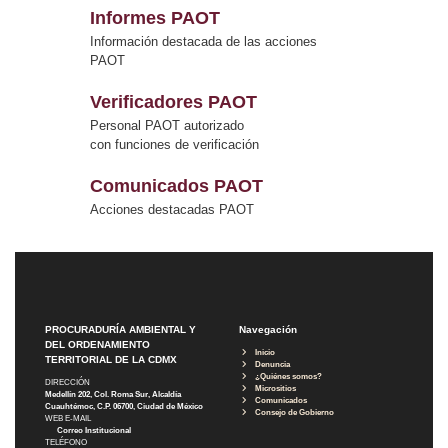
Informes PAOT
Información destacada de las acciones
PAOT
Verificadores PAOT
Personal PAOT autorizado
con funciones de verificación
Comunicados PAOT
Acciones destacadas PAOT
PROCURADURÍA AMBIENTAL Y
Navegación
DEL ORDENAMIENTO
Inicio
TERRITORIAL DE LA CDMX
Denuncia
¿Quiénes somos?
DIRECCIÓN
Micrositios
Medellín 202, Col. Roma Sur, Alcaldía
Comunicados
Cuauhtémoc, C.P. 06700, Ciudad de México
Consejo de Gobierno
WEB E-MAIL
Correo Institucional
TELÉFONO