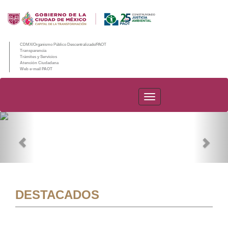
CDMX/Organismo Público Descentralizado/PAOT
Transparencia
Trámites y Servicios
Atención Ciudadana
Web e-mail PAOT
PAOT
Previous
Nex
DESTACADOS