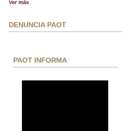
Ver más
DENUNCIA PAOT
PAOT INFORMA