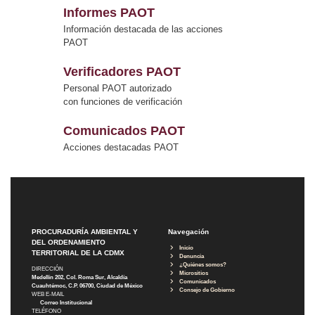
Informes PAOT
Información destacada de las acciones
PAOT
Verificadores PAOT
Personal PAOT autorizado
con funciones de verificación
Comunicados PAOT
Acciones destacadas PAOT
PROCURADURÍA AMBIENTAL Y
Navegación
DEL ORDENAMIENTO
Inicio
TERRITORIAL DE LA CDMX
Denuncia
¿Quiénes somos?
DIRECCIÓN
Micrositios
Medellín 202, Col. Roma Sur, Alcaldía
Comunicados
Cuauhtémoc, C.P. 06700, Ciudad de México
Consejo de Gobierno
WEB E-MAIL
Correo Institucional
TELÉFONO