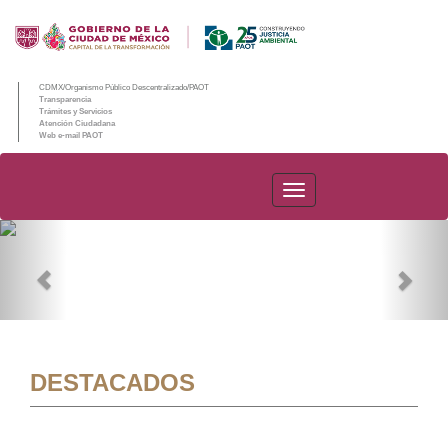
CDMX/Organismo Público Descentralizado/PAOT
Transparencia
Trámites y Servicios
Atención Ciudadana
Web e-mail PAOT
PAOT
Previous
Nex
DESTACADOS