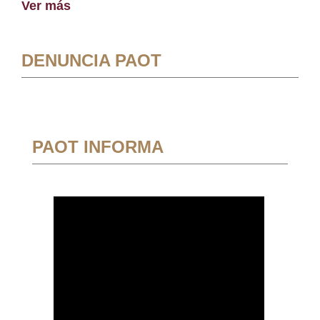
Ver más
DENUNCIA PAOT
PAOT INFORMA