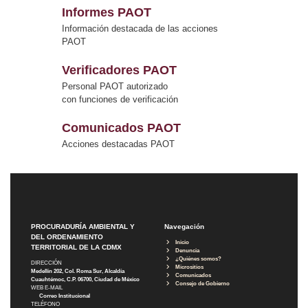
Informes PAOT
Información destacada de las acciones
PAOT
Verificadores PAOT
Personal PAOT autorizado
con funciones de verificación
Comunicados PAOT
Acciones destacadas PAOT
PROCURADURÍA AMBIENTAL Y
Navegación
DEL ORDENAMIENTO
Inicio
TERRITORIAL DE LA CDMX
Denuncia
¿Quiénes somos?
DIRECCIÓN
Micrositios
Medellín 202, Col. Roma Sur, Alcaldía
Comunicados
Cuauhtémoc, C.P. 06700, Ciudad de México
Consejo de Gobierno
WEB E-MAIL
Correo Institucional
TELÉFONO