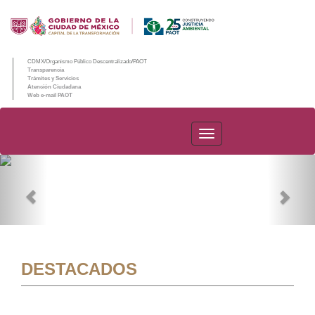
CDMX/Organismo Público Descentralizado/PAOT
Transparencia
Trámites y Servicios
Atención Ciudadana
Web e-mail PAOT
PAOT
Previous
Nex
DESTACADOS