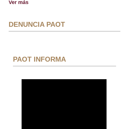
Ver más
DENUNCIA PAOT
PAOT INFORMA