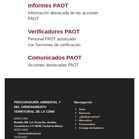
Informes PAOT
Información destacada de las acciones
PAOT
Verificadores PAOT
Personal PAOT autorizado
con funciones de verificación
Comunicados PAOT
Acciones destacadas PAOT
PROCURADURÍA AMBIENTAL Y
Navegación
DEL ORDENAMIENTO
Inicio
TERRITORIAL DE LA CDMX
Denuncia
¿Quiénes somos?
DIRECCIÓN
Micrositios
Medellín 202, Col. Roma Sur, Alcaldía
Comunicados
Cuauhtémoc, C.P. 06700, Ciudad de México
Consejo de Gobierno
WEB E-MAIL
Correo Institucional
TELÉFONO