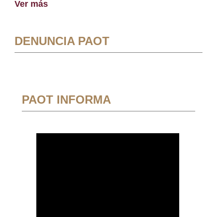
Ver más
DENUNCIA PAOT
PAOT INFORMA