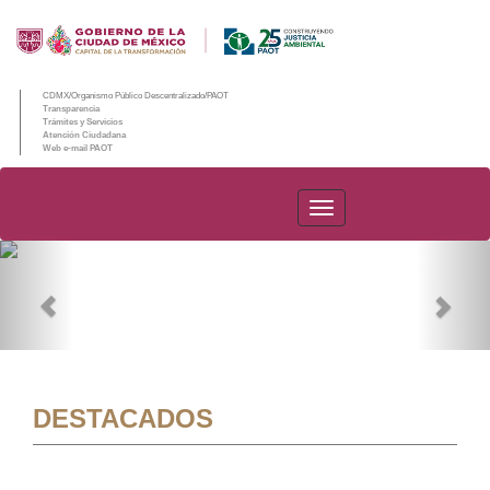
CDMX/Organismo Público Descentralizado/PAOT
Transparencia
Trámites y Servicios
Atención Ciudadana
Web e-mail PAOT
PAOT
Previous
Nex
DESTACADOS