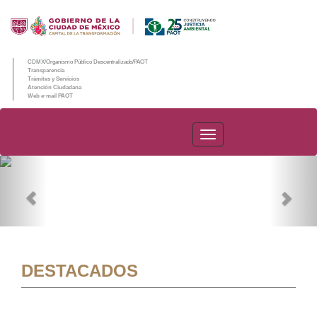
CDMX/Organismo Público Descentralizado/PAOT
Transparencia
Trámites y Servicios
Atención Ciudadana
Web e-mail PAOT
PAOT
Previous
Nex
DESTACADOS