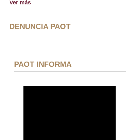
Ver más
DENUNCIA PAOT
PAOT INFORMA