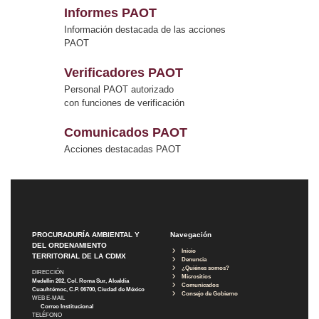
Informes PAOT
Información destacada de las acciones
PAOT
Verificadores PAOT
Personal PAOT autorizado
con funciones de verificación
Comunicados PAOT
Acciones destacadas PAOT
PROCURADURÍA AMBIENTAL Y
Navegación
DEL ORDENAMIENTO
Inicio
TERRITORIAL DE LA CDMX
Denuncia
¿Quiénes somos?
DIRECCIÓN
Micrositios
Medellín 202, Col. Roma Sur, Alcaldía
Comunicados
Cuauhtémoc, C.P. 06700, Ciudad de México
Consejo de Gobierno
WEB E-MAIL
Correo Institucional
TELÉFONO