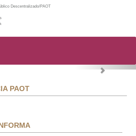
lico Descentralizado/PAOT
s
a
Next
IA PAOT
INFORMA