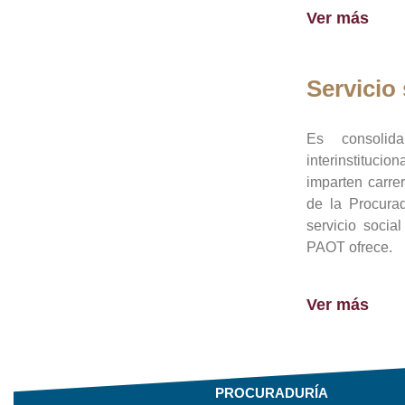
Ver más
Servicio 
Es consolid
interinstituci
imparten carre
de la Procura
servicio socia
PAOT ofrece.
Ver más
PROCURADURÍA