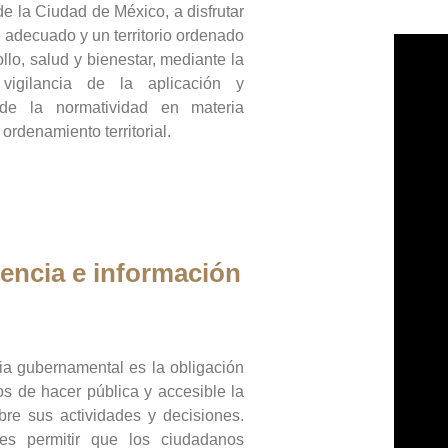
de la Ciudad de México, a disfrutar
 adecuado y un territorio ordenado
llo, salud y bienestar, mediante la
vigilancia de la aplicación y
 de la normatividad en materia
 ordenamiento territorial.
encia e información
ia gubernamental es la obligación
os de hacer pública y accesible la
bre sus actividades y decisiones.
es permitir que los ciudadanos