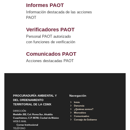
Informes PAOT
Información destacada de las acciones
PAOT
Verificadores PAOT
Personal PAOT autorizado
con funciones de verificación
Comunicados PAOT
Acciones destacadas PAOT
PROCURADURÍA AMBIENTAL Y
Navegación
DEL ORDENAMIENTO
Inicio
TERRITORIAL DE LA CDMX
Denuncia
¿Quiénes somos?
DIRECCIÓN
Micrositios
Medellín 202, Col. Roma Sur, Alcaldía
Comunicados
Cuauhtémoc, C.P. 06700, Ciudad de México
Consejo de Gobierno
WEB E-MAIL
Correo Institucional
TELÉFONO