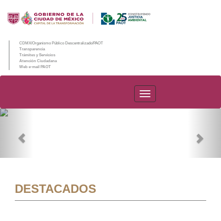
CDMX/Organismo Público Descentralizado/PAOT
Transparencia
Trámites y Servicios
Atención Ciudadana
Web e-mail PAOT
PAOT
Previous
Nex
DESTACADOS