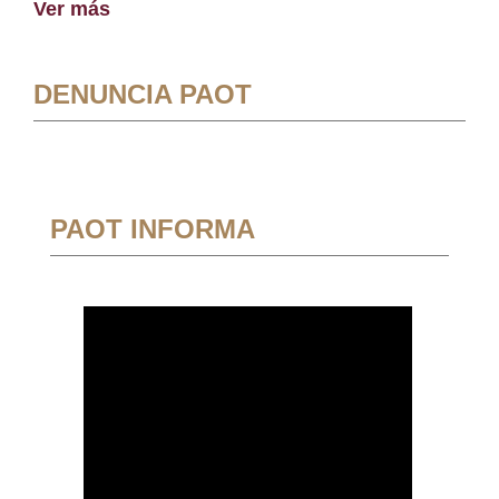
Ver más
DENUNCIA PAOT
PAOT INFORMA