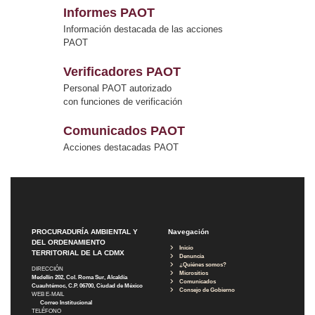
Informes PAOT
Información destacada de las acciones
PAOT
Verificadores PAOT
Personal PAOT autorizado
con funciones de verificación
Comunicados PAOT
Acciones destacadas PAOT
PROCURADURÍA AMBIENTAL Y
Navegación
DEL ORDENAMIENTO
Inicio
TERRITORIAL DE LA CDMX
Denuncia
¿Quiénes somos?
DIRECCIÓN
Micrositios
Medellín 202, Col. Roma Sur, Alcaldía
Comunicados
Cuauhtémoc, C.P. 06700, Ciudad de México
Consejo de Gobierno
WEB E-MAIL
Correo Institucional
TELÉFONO