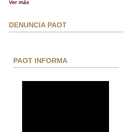
Ver más
DENUNCIA PAOT
PAOT INFORMA