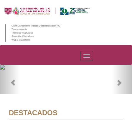
CDMX/Organismo Público Descentralizado/PAOT
Transparencia
Trámites y Servicios
Atención Ciudadana
Web e-mail PAOT
PAOT
Previous
Nex
DESTACADOS