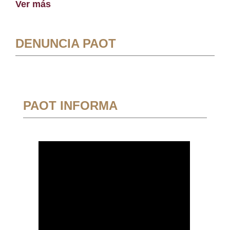
Ver más
DENUNCIA PAOT
PAOT INFORMA