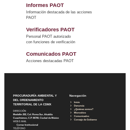
Informes PAOT
Información destacada de las acciones
PAOT
Verificadores PAOT
Personal PAOT autorizado
con funciones de verificación
Comunicados PAOT
Acciones destacadas PAOT
PROCURADURÍA AMBIENTAL Y
Navegación
DEL ORDENAMIENTO
Inicio
TERRITORIAL DE LA CDMX
Denuncia
¿Quiénes somos?
DIRECCIÓN
Micrositios
Medellín 202, Col. Roma Sur, Alcaldía
Comunicados
Cuauhtémoc, C.P. 06700, Ciudad de México
Consejo de Gobierno
WEB E-MAIL
Correo Institucional
TELÉFONO