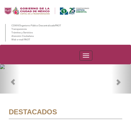
CDMX/Organismo Público Descentralizado/PAOT
Transparencia
Trámites y Servicios
Atención Ciudadana
Web e-mail PAOT
PAOT
Previous
Nex
DESTACADOS