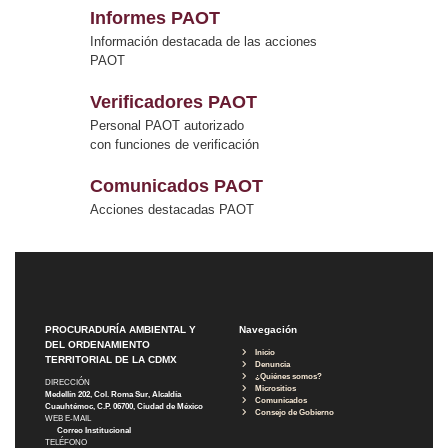
Informes PAOT
Información destacada de las acciones
PAOT
Verificadores PAOT
Personal PAOT autorizado
con funciones de verificación
Comunicados PAOT
Acciones destacadas PAOT
PROCURADURÍA AMBIENTAL Y
Navegación
DEL ORDENAMIENTO
Inicio
TERRITORIAL DE LA CDMX
Denuncia
¿Quiénes somos?
DIRECCIÓN
Micrositios
Medellín 202, Col. Roma Sur, Alcaldía
Comunicados
Cuauhtémoc, C.P. 06700, Ciudad de México
Consejo de Gobierno
WEB E-MAIL
Correo Institucional
TELÉFONO