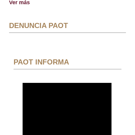
Ver más
DENUNCIA PAOT
PAOT INFORMA