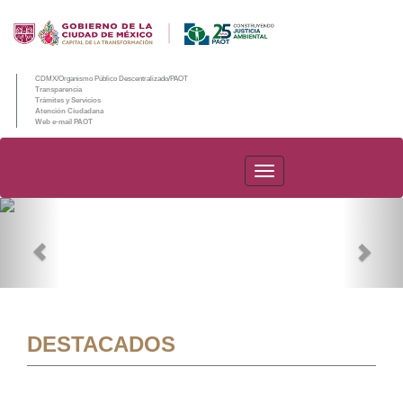
CDMX/Organismo Público Descentralizado/PAOT
Transparencia
Trámites y Servicios
Atención Ciudadana
Web e-mail PAOT
PAOT
Previous
Nex
DESTACADOS