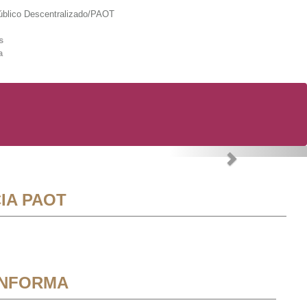
lico Descentralizado/PAOT
s
a
Next
IA PAOT
INFORMA