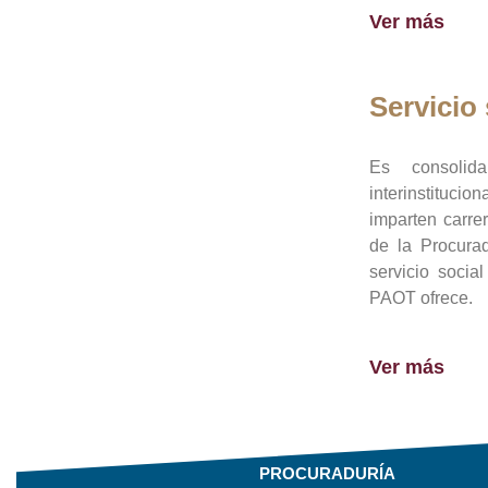
Ver más
Servicio 
Es consolid
interinstituci
imparten carre
de la Procura
servicio socia
PAOT ofrece.
Ver más
PROCURADURÍA