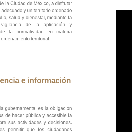
de la Ciudad de México, a disfrutar
 adecuado y un territorio ordenado
llo, salud y bienestar, mediante la
vigilancia de la aplicación y
 de la normatividad en materia
 ordenamiento territorial.
encia e información
ia gubernamental es la obligación
os de hacer pública y accesible la
bre sus actividades y decisiones.
es permitir que los ciudadanos