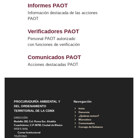
Informes PAOT
Información destacada de las acciones
PAOT
Verificadores PAOT
Personal PAOT autorizado
con funciones de verificación
Comunicados PAOT
Acciones destacadas PAOT
PROCURADURÍA AMBIENTAL Y
Navegación
DEL ORDENAMIENTO
Inicio
TERRITORIAL DE LA CDMX
Denuncia
¿Quiénes somos?
DIRECCIÓN
Micrositios
Medellín 202, Col. Roma Sur, Alcaldía
Comunicados
Cuauhtémoc, C.P. 06700, Ciudad de México
Consejo de Gobierno
WEB E-MAIL
Correo Institucional
TELÉFONO