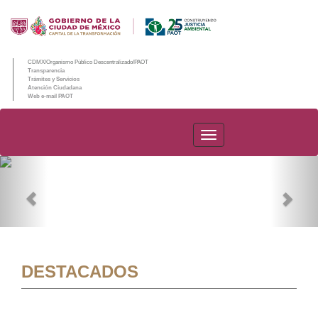
CDMX/Organismo Público Descentralizado/PAOT
Transparencia
Trámites y Servicios
Atención Ciudadana
Web e-mail PAOT
PAOT
Previous
Nex
DESTACADOS