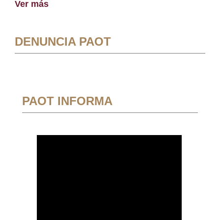
Ver más
DENUNCIA PAOT
PAOT INFORMA