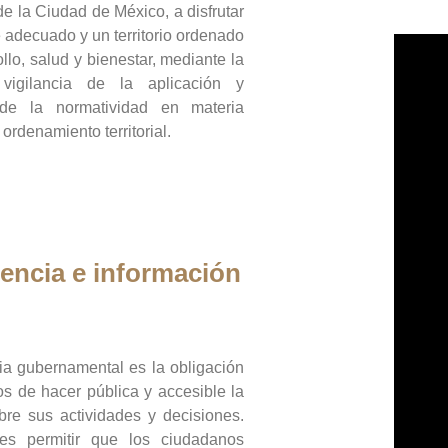
de la Ciudad de México, a disfrutar
 adecuado y un territorio ordenado
llo, salud y bienestar, mediante la
vigilancia de la aplicación y
 de la normatividad en materia
 ordenamiento territorial.
encia e información
ia gubernamental es la obligación
os de hacer pública y accesible la
bre sus actividades y decisiones.
es permitir que los ciudadanos