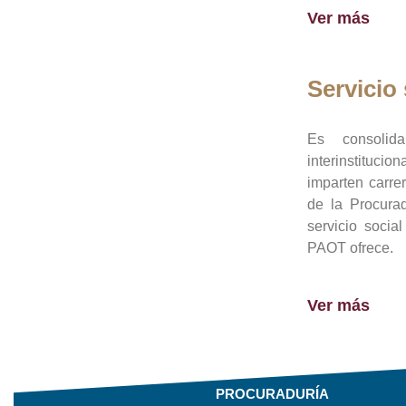
Ver más
Servicio 
Es consolid
interinstituci
imparten carre
de la Procura
servicio socia
PAOT ofrece.
Ver más
PROCURADURÍA