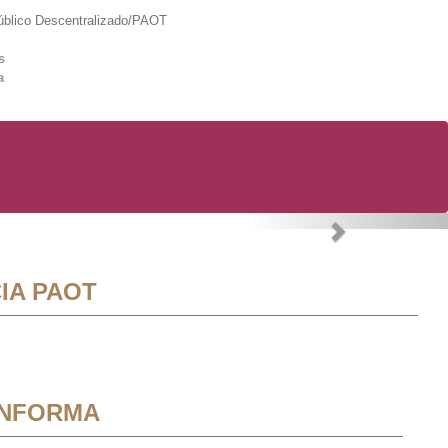
lico Descentralizado/PAOT
s
a
Next
IA PAOT
INFORMA