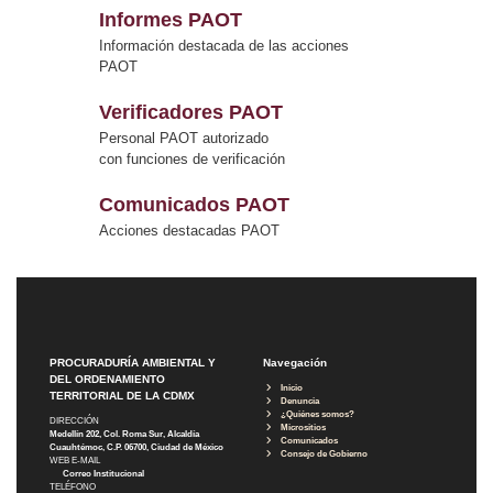
Informes PAOT
Información destacada de las acciones
PAOT
Verificadores PAOT
Personal PAOT autorizado
con funciones de verificación
Comunicados PAOT
Acciones destacadas PAOT
PROCURADURÍA AMBIENTAL Y
Navegación
DEL ORDENAMIENTO
Inicio
TERRITORIAL DE LA CDMX
Denuncia
¿Quiénes somos?
DIRECCIÓN
Micrositios
Medellín 202, Col. Roma Sur, Alcaldía
Comunicados
Cuauhtémoc, C.P. 06700, Ciudad de México
Consejo de Gobierno
WEB E-MAIL
Correo Institucional
TELÉFONO