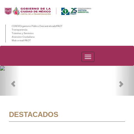
CDMX/Organismo Público Descentralizado/PAOT
Transparencia
Trámites y Servicios
Atención Ciudadana
Web e-mail PAOT
PAOT
Previous
Nex
DESTACADOS