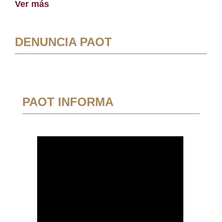
Ver más
DENUNCIA PAOT
PAOT INFORMA